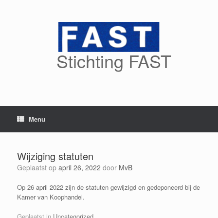
Spring
naar
inhoud
Stichting FAST
Menu
Wijziging statuten
Geplaatst op
april 26, 2022
door
MvB
Op 26 april 2022 zijn de statuten gewijzigd en gedeponeerd bij de
Kamer van Koophandel.
Geplaatst in
Uncategorized
.