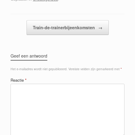
Berichtnavigatie
Train-de-trainerbijeenkomsten
→
Geef een antwoord
Het e-mailadres wordt niet gepubliceerd.
Vereiste velden zijn gemarkeerd met
*
Reactie
*